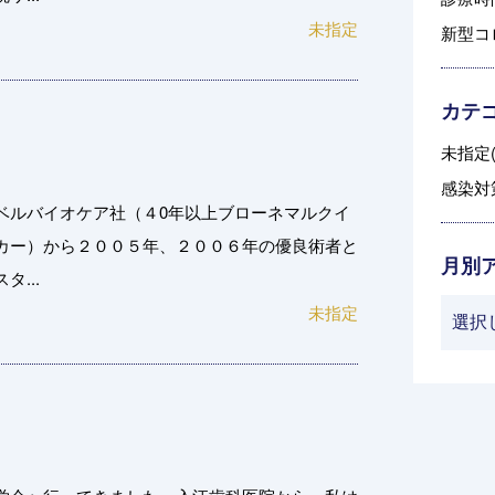
未指定
新型コ
カテ
未指定(
感染対策
ベルバイオケア社（４0年以上ブローネマルクイ
カー）から２００５年、２００６年の優良術者と
月別
...
未指定