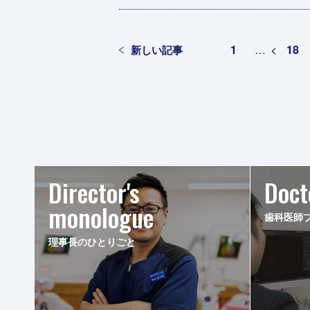
1
…
<
18
新しい記事
Director's
Doct
monologue
歯科医師
理事長のひとりごと