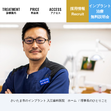
インプラント
採用情報
TREATMENT
PRICE
ACCESS
治療
診療案内
料金表
アクセス
Recruit
無料説明会
理由
インプラント治療自動見積もり
さいたま市のインプラント 入江歯科医院 ホーム
理事長のひとりごと
美治療
矯正歯科