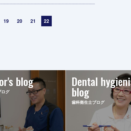
19
20
21
22
or's blog
Dental hygieni
blog
ブログ
歯科衛生士ブログ