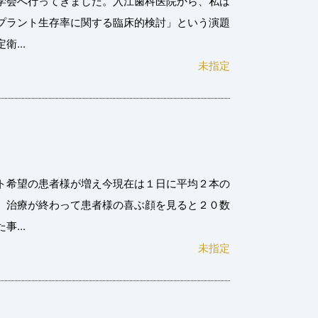
学会へ行ってきました。入江歯科医院から、私は
プラント生存率に関する臨床的検討」という演題
...
未指定
ト希望の患者様が増え今現在は１日に平均２本の
。治療が終わって患者様の喜ぶ顔を見ると２０数
...
未指定