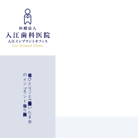
インプラント治療
入江歯科医院
理事長の
ひ
と
り
ご
と
ー
与野駅徒歩二分
埼玉県さ
い
た
ま
市
の
イ
ン
プ
ラ
ン
ト
治療な
ら
一般治療