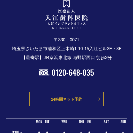
〒330－0071
埼玉県さいたま市浦和区上木崎1-10-15入江ビル2F・3F
【最寄駅】JR京浜東北線 与野駅西口 徒歩2分
0120-648-035
24時間ネット予約
MON
TUE
WED
THU
FRI
SAT
SUN
9:00～
●
●
▲
−
●
▲
−