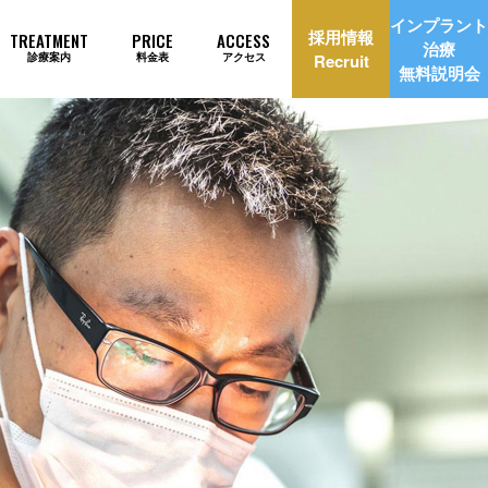
インプラント
採用情報
TREATMENT
PRICE
ACCESS
治療
診療案内
料金表
アクセス
Recruit
無料説明会
理由
インプラント治療自動見積もり
美治療
矯正歯科