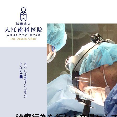
インプラント治療
入江歯科医院（埼玉県）
さ
い
た
ま
市で
イ
ン
プ
ラ
ン
ト
な
ら
ー
一般治療