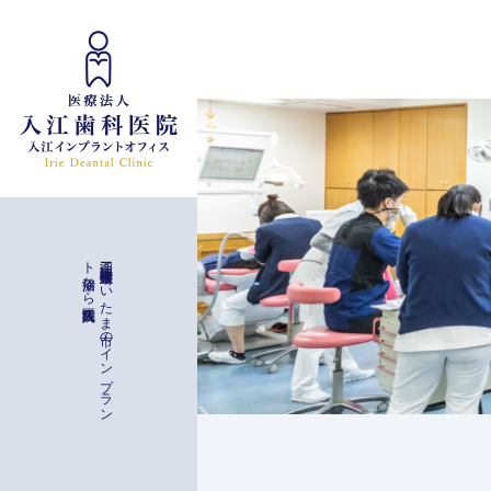
インプラント治療
入江歯科医院
理念
ー
与野駅徒歩二分
埼玉県さ
い
た
ま
市の
イ
ン
プ
ラ
ン
ト
治療な
ら
一般治療