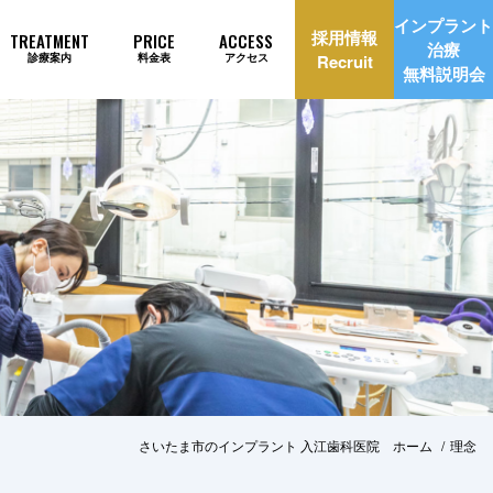
インプラント
採用情報
TREATMENT
PRICE
ACCESS
治療
診療案内
料金表
アクセス
Recruit
無料説明会
理由
インプラント治療自動見積もり
さいたま市のインプラント 入江歯科医院 ホーム
理念
美治療
矯正歯科