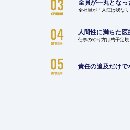
03
全員が一丸となっ
全社員が「入江は我なり
OPINION
04
人間性に満ちた
医
仕事のやり方は杓子定規
OPINION
05
責任の追及だけで
OPINION