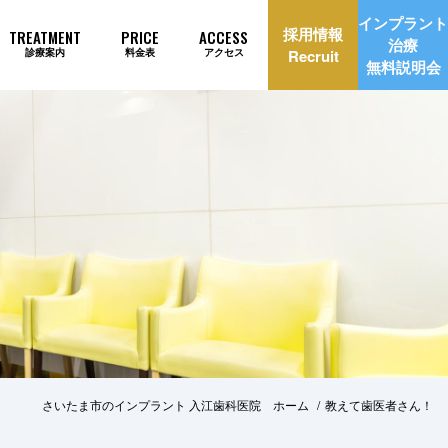
インプラント
採用情報
TREATMENT
PRICE
ACCESS
治療
診療案内
料金表
アクセス
Recruit
無料説明会
理由
インプラント治療自動見積もり
さいたま市のインプラント 入江歯科医院 ホーム
教えて歯医者さん！
美治療
矯正歯科