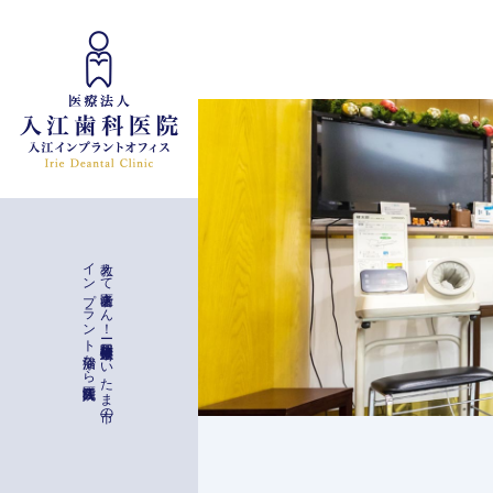
インプラント治療
入江歯科医院
教え
て
歯医者さ
ん
！
ー
与野駅徒歩二分
埼玉県さ
い
た
ま
市の
イ
ン
プ
ラ
ン
ト
治療な
ら
一般治療