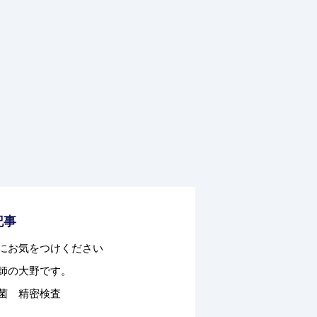
記事
にお気をつけください
師の大野です。
菌 精密検査
２