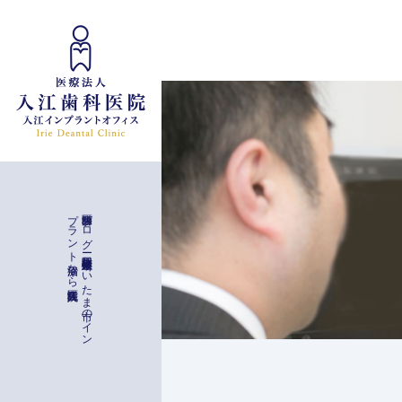
インプラント治療
入江歯科医院
歯科医師ブ
ロ
グ
ー
与野駅徒歩二分
埼玉県さ
い
た
ま
市の
イ
ン
プ
ラ
ン
ト
治療な
ら
一般治療