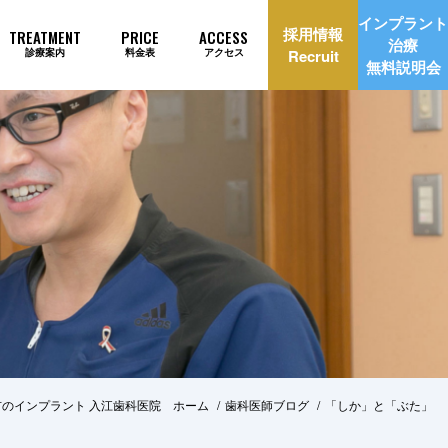
インプラント
採用情報
TREATMENT
PRICE
ACCESS
治療
診療案内
料金表
アクセス
Recruit
無料説明会
理由
インプラント治療自動見積もり
市のインプラント 入江歯科医院 ホーム
歯科医師ブログ
「しか」と「ぶた」
美治療
矯正歯科