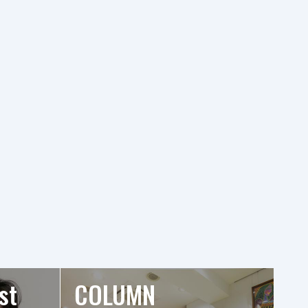
st
COLUMN