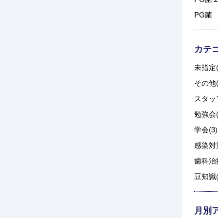
PG菌
カテ
未指定(
その他(
スタッフ
勉強会(
学会(3)
感染対策
歯科治療
豆知識(
月別