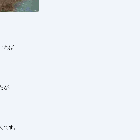
いれば
たが、
んです。
。