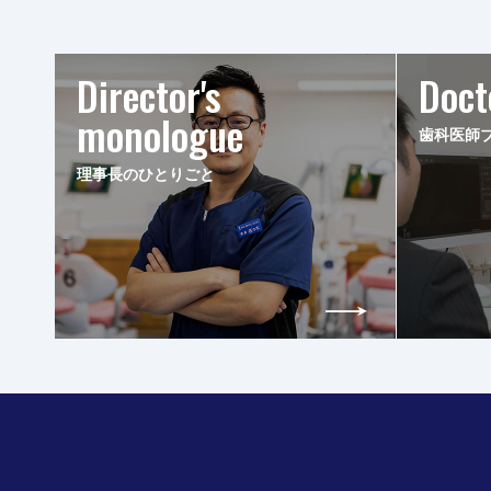
Director's
Doct
monologue
歯科医師
理事長のひとりごと