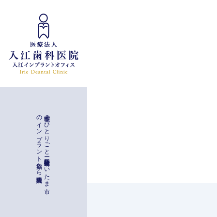
インプラント治療
入江歯科医院
理事亮の
ひ
と
り
ご
と
ー
与野駅徒歩二分
埼玉県さ
い
た
ま
市
の
イ
ン
プ
ラ
ン
ト
治療な
ら
一般治療