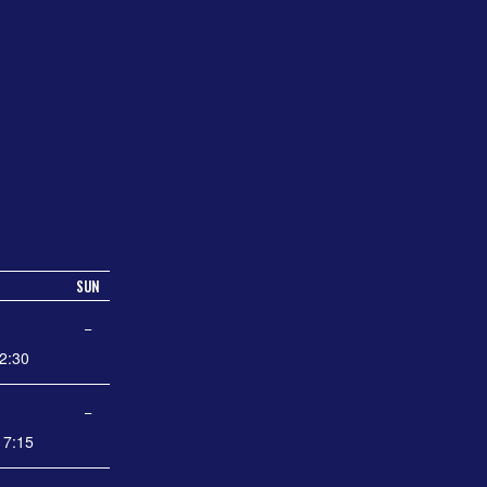
SUN
−
2:30
−
7:15