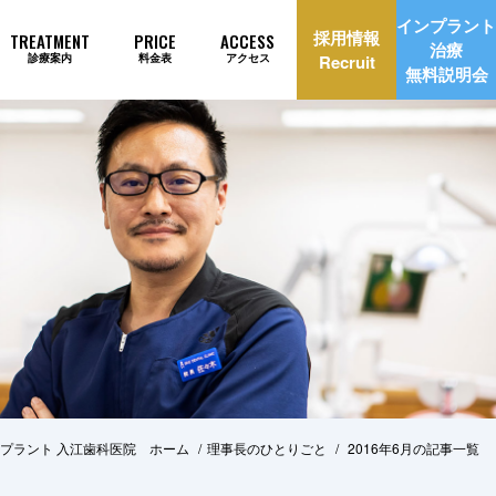
インプラント
採用情報
TREATMENT
PRICE
ACCESS
治療
診療案内
料金表
アクセス
Recruit
無料説明会
理由
インプラント治療自動見積もり
プラント 入江歯科医院 ホーム
理事長のひとりごと
2016年6月の記事一覧
美治療
矯正歯科