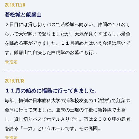
2016.11.26
若松城と飯盛山
２日目には貸し切りバスで若松城へ向かい、仲間の１０名く
らいで天守閣まで登りましたが、天気が良くすばらしい景色
を眺める事ができました。１１月初めとはいえ会津は寒いで
す。飯森山で自決した白虎隊のお墓にも行...
未指定
2016.11.18
１１月の始めに福島に行ってきました。
毎年、恒例の日本歯科大学の浦和校友会の１泊旅行で紅葉の
会津に行って来ました。週末の土曜の午後に新幹線で出発
し、貸し切りバスでホテル入りです。宿は２０００坪の庭園
を誇る「一力」というホテルです。その庭園...
未指定