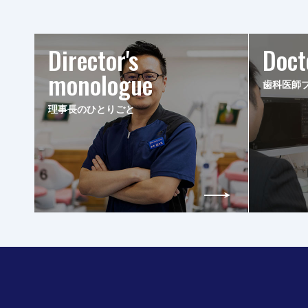
Director's
Doct
monologue
歯科医師
理事長のひとりごと