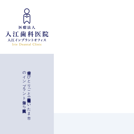
インプラント治療
入江歯科医院
理事亮の
ひ
と
り
ご
と
ー
与野駅徒歩二分
埼玉県さ
い
た
ま
市
の
イ
ン
プ
ラ
ン
ト
治療な
ら
一般治療