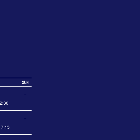
SUN
−
2:30
−
7:15