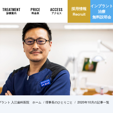
インプラント
採用情報
TREATMENT
PRICE
ACCESS
治療
診療案内
料金表
アクセス
Recruit
無料説明会
理由
インプラント治療自動見積もり
プラント 入江歯科医院 ホーム
理事長のひとりごと
2020年10月の記事一覧
美治療
矯正歯科