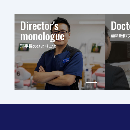
Director's
Doct
monologue
歯科医師
理事長のひとりごと