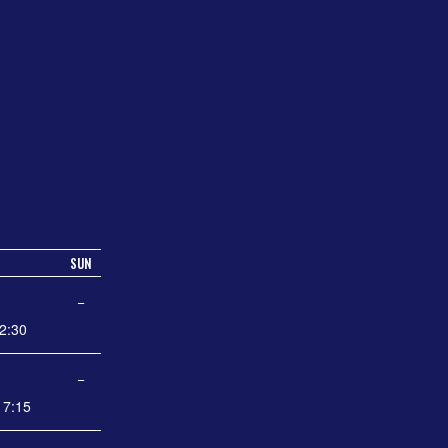
SUN
−
2:30
−
7:15