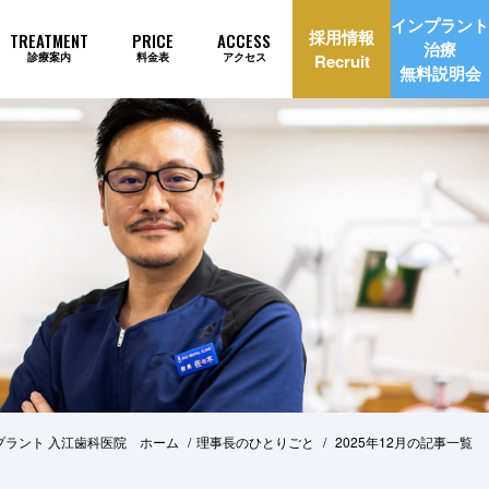
インプラント
採用情報
TREATMENT
PRICE
ACCESS
治療
診療案内
料金表
アクセス
Recruit
無料説明会
理由
インプラント治療自動見積もり
プラント 入江歯科医院 ホーム
理事長のひとりごと
2025年12月の記事一覧
美治療
矯正歯科