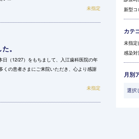
未指定
新型コ
カテ
未指定(
した。
感染対策
日（12/27）をもちまして、入江歯科医院の年
、多くの患者さまにご来院いただき、心より感謝
月別
未指定