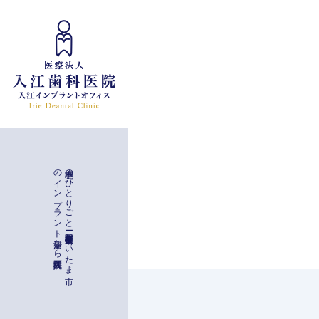
インプラント治療
入江歯科医院
理事亮の
ひ
と
り
ご
と
ー
与野駅徒歩二分
埼玉県さ
い
た
ま
市
の
イ
ン
プ
ラ
ン
ト
治療な
ら
一般治療