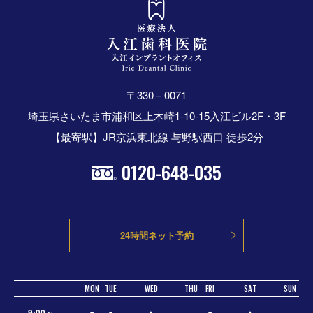
〒330－0071
埼玉県さいたま市浦和区上木崎1-10-15入江ビル2F・3F
【最寄駅】JR京浜東北線 与野駅西口 徒歩2分
0120-648-035
24時間ネット予約
MON
TUE
WED
THU
FRI
SAT
SUN
9:00～
●
●
▲
−
●
▲
−