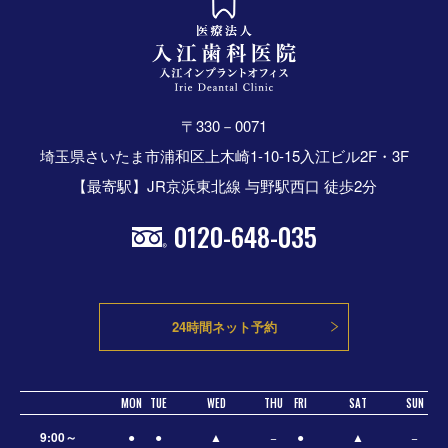
〒330－0071
埼玉県さいたま市浦和区上木崎1-10-15入江ビル2F・3F
【最寄駅】JR京浜東北線 与野駅西口 徒歩2分
0120-648-035
24時間ネット予約
MON
TUE
WED
THU
FRI
SAT
SUN
9:00～
●
●
▲
−
●
▲
−