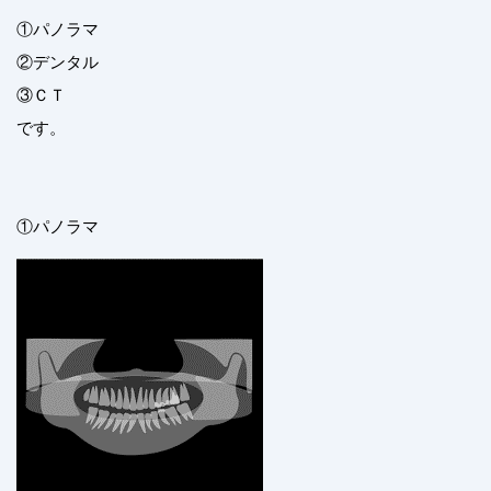
①パノラマ
②デンタル
③ＣＴ
です。
①パノラマ