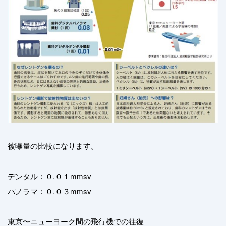
被曝量の比較になります。
デンタル：０.０１mmsv
パノラマ：０.０３mmsv
東京〜ニューヨーク間の飛行機での往復