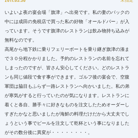
いよいよ夜の宴会場「旗津」へ出発です。私の妻のバックの
中には成田の免税店で買った私の好物「オールドパー」が入
っています。そうです旗津のレストランは飲み物持ち込みが
無料なのです。
高尾から地下鉄に乗りフェリーボートを乗り継ぎ旗津の湊ま
で３０分程かかりました。予約のレストランの名前を忘れて
しまったのですが、皆さん安心してください。どのレストラ
ンも同じ値段で食す事ができます。ゴルフ後の宴会で、空腹
軍団は脇目もふらず一路レストランへ向かいました。私の弟
が寒気がすると行っていたのが気になります。レストランに
着くと各自、勝手々に好きなものを注文したためオーダーし
すぎたかなと思いましたが海鮮の料理だけだから大丈夫でし
ょうという事でビールを注文して乾杯という事になりました
がその数分後に異変が・・・・・・・・。