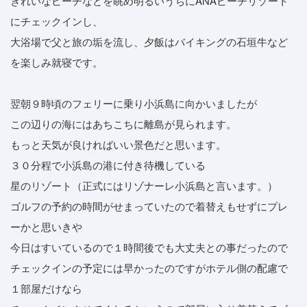
きれいなビーチなどを眺め明るいうちにANAビーチリゾート
にチェックインし、
大浴場で父と旅の垢を流し、夕飯はバイキングの石垣牛など
を楽しみ就寝です。
翌朝９時頃のフェリーに乗り小浜島に向かいましたが
この辺りの海にはあちこちに離島が見られます。
もっと天気が良ければいい景色だと思います。
３０分程で小浜島の港に付き待機している
星のリゾート（正式にはリゾナーレ小浜島と言います。）
ゴルフの予約の時間がせまっていたので着替えもせずにプレ
ーかと思いきや
今日はすいているので１時間後でも大丈夫との事だったので
チェックインの予定には早かったのですがホテル側の配慮で
１部屋だけなら