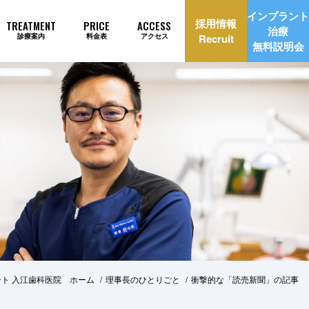
インプラント
採用情報
TREATMENT
PRICE
ACCESS
治療
診療案内
料金表
アクセス
Recruit
無料説明会
理由
インプラント治療自動見積もり
ト 入江歯科医院 ホーム
理事長のひとりごと
衝撃的な「読売新聞」の記事
美治療
矯正歯科