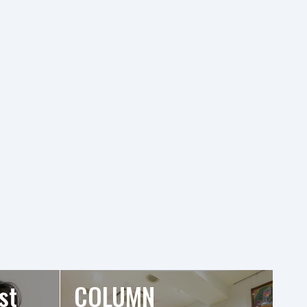
st
COLUMN