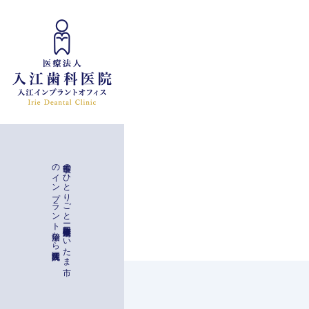
インプラント治療
入江歯科医院
理事長の
ひ
と
り
ご
と
ー
与野駅徒歩二分
埼玉県さ
い
た
ま
市
の
イ
ン
プ
ラ
ン
ト
治療な
ら
一般治療