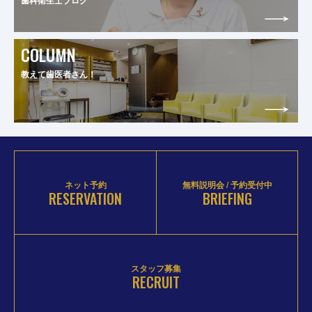
歯科衛生士ブログ
COLUMN
教えて歯医者さん！
ネット予約
無料説明会 / 予約受付中
RESERVATION
BRIEFING
スタッフ募集
RECRUIT