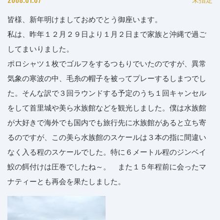
皆様、新年明けましておめでとう御座います。
私は、昨年１２月２９日より１月２日まで家族と沖縄で過ご
してまいりました。
ポロシャツ１枚でゴルフをするつもりでいたのですが、異常
気象の寒波の中、毛糸の帽子を被ってプレーするしまつでし
た。そんな訳で３回ラウンドする予定のうち１回キャンセル
をして首里城や美ら水族館などを観光しました。僕は水族館
が大好きで海外でも国内でも旅行先に水族館があると立ち寄
るのですが、この美ら水族館のスケールは３本の指に間違い
なく入る程のスケールでした。特に６メートル程のジンベイ
鮫の餌付けは圧巻でしたね～。 また１５年程前に会ったマ
ナティーとも再会を果たしました。