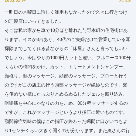
一昨日の木曜日に珍しく雑用もなかったので久々に行きつけ
の理髪店にいってきました。
そこは私の家から車で10分ほど離れた与野本町の住宅街にあ
ります。イスが3台あり、40代のご夫婦だけで営業している耳
掃除までしてくれる昔ながらの「床屋」さんと言ってもいい
でしょう。今はやりの1000円カットと違い、フルコース100分
くらいの時間をかけ、カット、トリートメントシャンプー、
顔橇り、顔のマッサージ、頭部のマッサージ、ブローと行う
のですがこの店主の行う頭部マッサージが絶妙なのです。髪
を傷めない様にたっぷりとぬるぬるしたジェルを擦り込み、
咀嚼筋を中心にかなりの力をこめ、30分程マッサージするの
ですが、これがマッサージというより指圧に近いものです。
顎関節症気味の僕はこの指圧が終わった瞬間に口がいつもよ
り1センチくらい大きく開くのが分かります。また奥さんの行