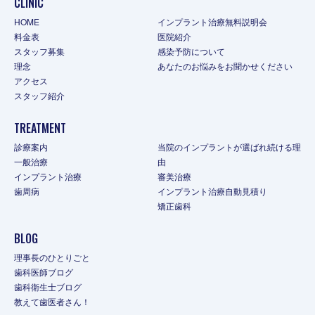
CLINIC
HOME
インプラント治療無料説明会
料金表
医院紹介
スタッフ募集
感染予防について
理念
あなたのお悩みをお聞かせください
アクセス
スタッフ紹介
TREATMENT
診療案内
当院のインプラントが選ばれ続ける理
一般治療
由
インプラント治療
審美治療
歯周病
インプラント治療自動見積り
矯正歯科
BLOG
理事長のひとりごと
歯科医師ブログ
歯科衛生士ブログ
教えて歯医者さん！