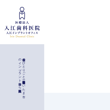
インプラント治療
入江歯科医院
理事長の
ひ
と
り
ご
と
ー
与野駅徒歩二分
埼玉県さ
い
た
ま
市
の
イ
ン
プ
ラ
ン
ト
治療な
ら
一般治療