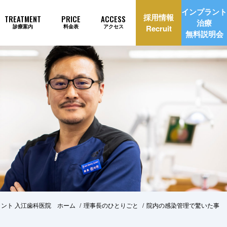
インプラント
採用情報
TREATMENT
PRICE
ACCESS
治療
診療案内
料金表
アクセス
Recruit
無料説明会
理由
インプラント治療自動見積もり
ント 入江歯科医院 ホーム
理事長のひとりごと
院内の感染管理で驚いた事
美治療
矯正歯科