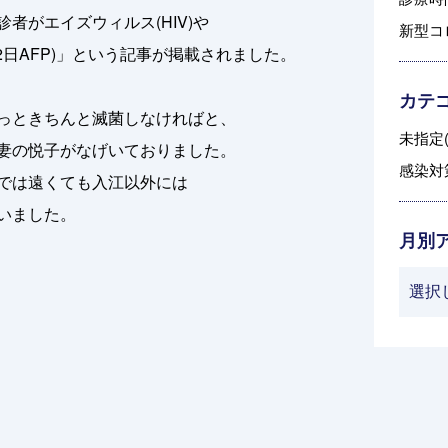
者がエイズウィルス(HIV)や
新型コ
2日AFP)」という記事が掲載されました。
カテ
っときちんと滅菌しなければと、
未指定(
妻の悦子が
なげいておりました。
感染対策
では遠くても入江以外には
いました。
月別