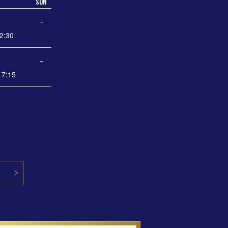
SUN
−
2:30
−
7:15