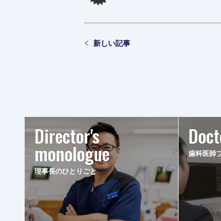
新しい記事
Director's
Doct
monologue
歯科医師
理事長のひとりごと