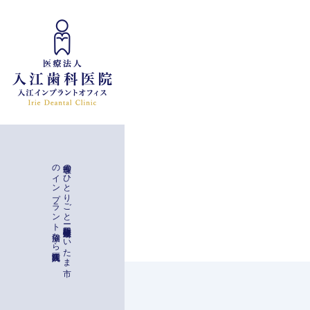
インプラント治療
入江歯科医院
理事長の
ひ
と
り
ご
と
ー
与野駅徒歩二分
埼玉県さ
い
た
ま
市
の
イ
ン
プ
ラ
ン
ト
治療な
ら
一般治療