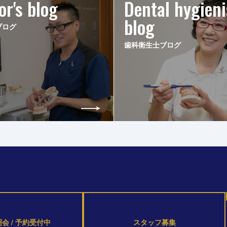
or's blog
Dental hygieni
blog
ブログ
歯科衛生士ブログ
会 / 予約受付中
スタッフ募集