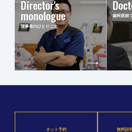
Director's
Doct
monologue
歯科医師
理事長のひとりごと
ネット予約
無料説明