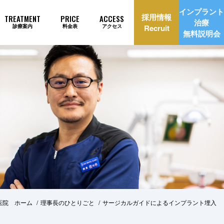
インプラント
採用情報
TREATMENT
PRICE
ACCESS
治療
診療案内
料金表
アクセス
Recruit
無料説明会
理由
インプラント治療自動見積もり
医院 ホーム
理事長のひとりごと
サージカルガイドによるインプラント埋入
美治療
矯正歯科