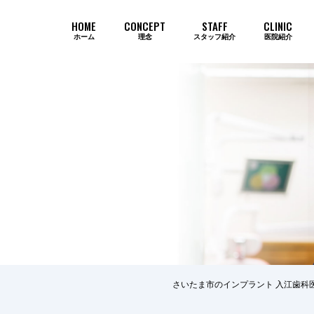
HOME
CONCEPT
STAFF
CLINIC
ホーム
理念
スタッフ紹介
医院紹介
当院のインプラントが選ばれ続ける
さいたま市のインプラント 入江歯科
歯周病
審