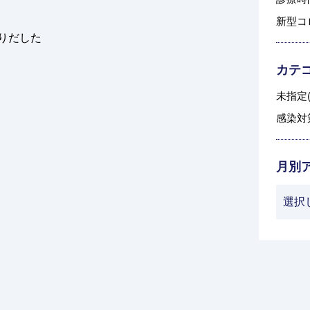
新型コ
りだした
カテ
未指定(
感染対策
月別