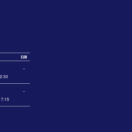
SUN
−
2:30
−
7:15