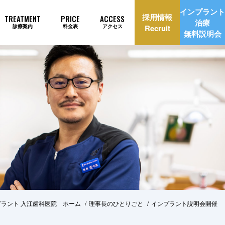
インプラント
採用情報
TREATMENT
PRICE
ACCESS
治療
診療案内
料金表
アクセス
Recruit
無料説明会
理由
インプラント治療自動見積もり
ラント 入江歯科医院 ホーム
理事長のひとりごと
インプラント説明会開催
美治療
矯正歯科