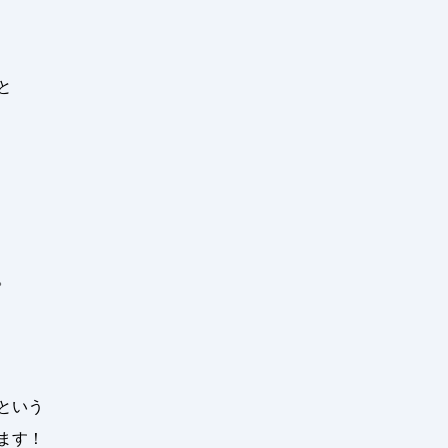
と
。
という
ます！