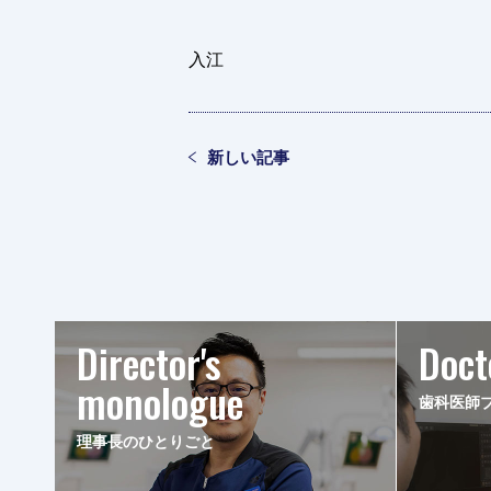
入江
新しい記事
Director's
Doct
monologue
歯科医師
理事長のひとりごと