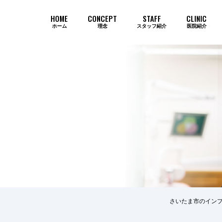
HOME
CONCEPT
STAFF
CLINIC
ホーム
理念
スタッフ紹介
医院紹介
当院のインプラントが選ばれ続ける
さいたま市のインプ
歯周病
審