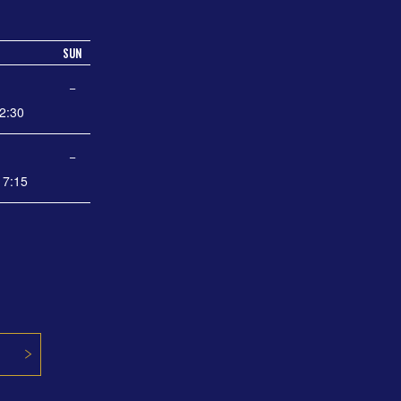
SUN
−
2:30
−
7:15