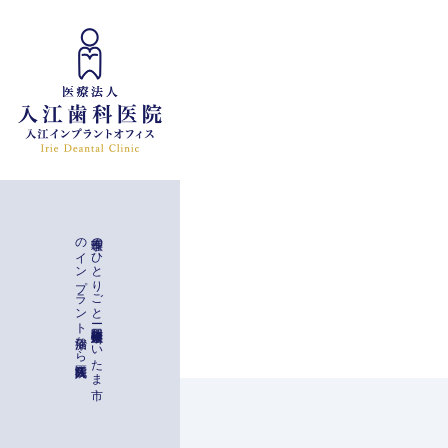
インプラント治療
入江歯科医院
理事長の
ひ
と
り
ご
と
ー
与野駅徒歩二分
埼玉県さ
い
た
ま
市
の
イ
ン
プ
ラ
ン
ト
治療な
ら
一般治療