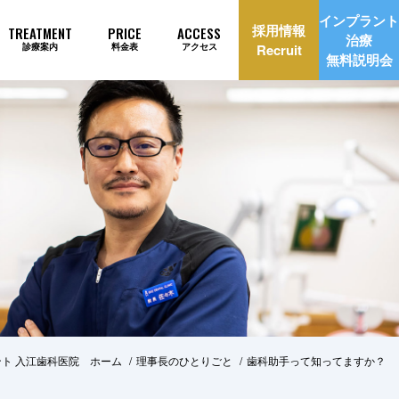
インプラント
採用情報
TREATMENT
PRICE
ACCESS
治療
診療案内
料金表
アクセス
Recruit
無料説明会
理由
インプラント治療自動見積もり
ト 入江歯科医院 ホーム
理事長のひとりごと
歯科助手って知ってますか？
美治療
矯正歯科