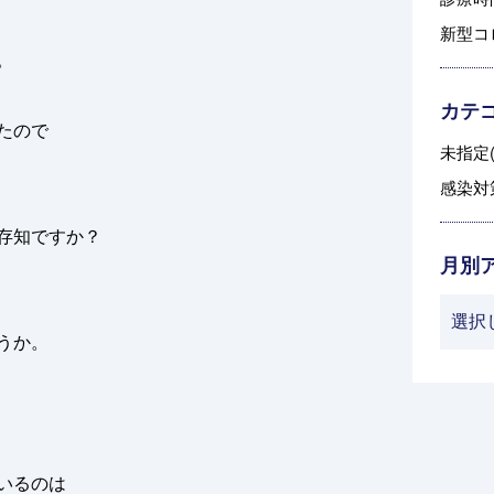
新型コ
。
カテ
たので
未指定(
感染対策
存知ですか？
月別
うか。
いるのは