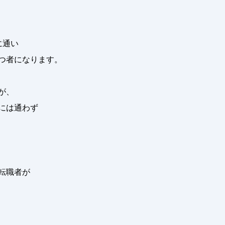
に通い
つ者になります。
が、
には通わず
転職者が