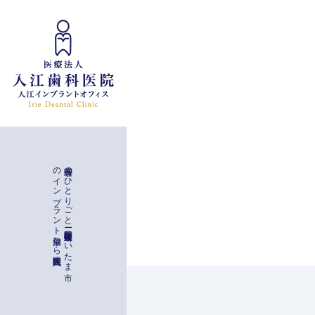
インプラント治療
入江歯科医院
理事長の
ひ
と
り
ご
と
ー
与野駅徒歩二分
埼玉県さ
い
た
ま
市
の
イ
ン
プ
ラ
ン
ト
治療な
ら
一般治療