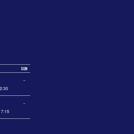
SUN
−
2:30
−
7:15