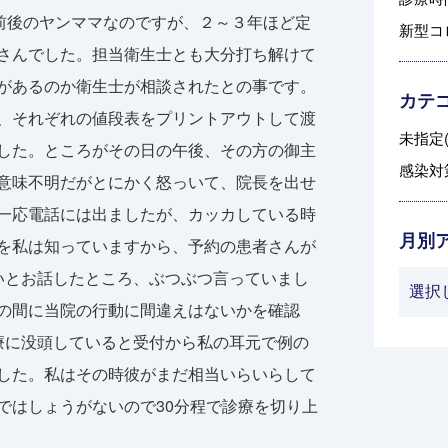
歳前後のヤンママなのですが、２～３年ほど定
新型コ
さんでした。担当衛生士とも大分打ち解けて
があるのか衛生士が相談されたとの事です。
カテ
、それぞれの値段表をプリントアウトして渡
未指定(
した。ところがその日の午後、その方の御主
感染対策
意味不明だがとにかく怒っいて、院長を出せ
一応電話には出ましたが、カッカしている時
月別
を私は知っていますから、予約の患者さんが
いとお話したところ、ぶつぶつ言っていまし
の間に当院の行動に間違えはないかを確認
療に没頭していると受付から私の耳元で例の
した。私はその時彼がまだ相当いらいらして
ではしょうがないので30分程で診療を切り上