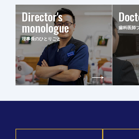
Director's
Doct
monologue
歯科医師
理事長のひとりごと