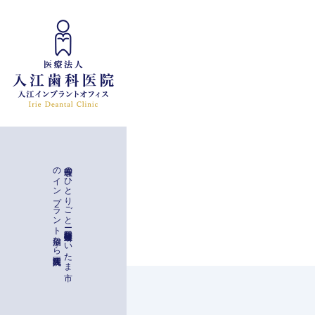
インプラント治療
入江歯科医院
理事長の
ひ
と
り
ご
と
ー
与野駅徒歩二分
埼玉県さ
い
た
ま
市
の
イ
ン
プ
ラ
ン
ト
治療な
ら
一般治療