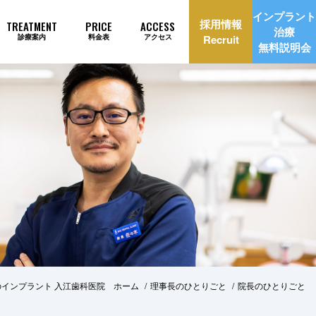
インプラント
採用情報
TREATMENT
PRICE
ACCESS
治療
診療案内
料金表
アクセス
Recruit
無料説明会
理由
インプラント治療自動見積もり
インプラント 入江歯科医院 ホーム
理事長のひとりごと
院長のひとりごと
美治療
矯正歯科