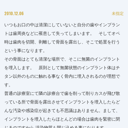
2010.12.06
未指定
いつもお口の中は清潔にしていないと自分の歯やインプラン
トは歯周炎などに罹患して失ってしまいます。 そしてオペ
時は歯肉を切開、剥離して骨面を露出し、そこで処置を行う
という事になります。
その骨面はとても清潔な場所で、そこに無菌のインプラント
を埋入します。 原則として無菌状態のインプラント体はチ
タン以外のものに触れる事なく骨内に埋入されるのが理想で
す。
普通の診療室にて隣の診療台で歯を削って削りカスが飛び散
っている所で骨面を露出させてインプラントを埋入したらど
んな汚染や感染症が起きても不思議はありません。まして、
インプラントを埋入したらほとんどの場合は歯肉を緊密に閉
じるのですから,汚染物質も閉じ込める事になります。