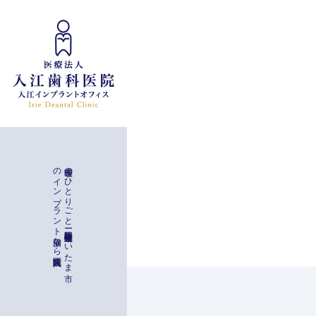
インプラント治療
入江歯科医院
理事長の
ひ
と
り
ご
と
ー
与野駅徒歩二分
埼玉県さ
い
た
ま
市
の
イ
ン
プ
ラ
ン
ト
治療な
ら
一般治療