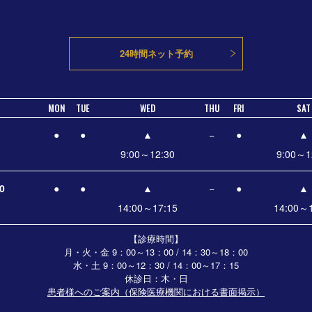
24時間ネット予約
MON
TUE
WED
THU
FRI
SAT
●
●
▲
−
●
▲
9:00～12:30
9:00～1
0
●
●
▲
−
●
▲
14:00～17:15
14:00～1
【診療時間】
月・火・金 9：00～13：00 / 14：30～18：00
水・土
9：00～12：30 / 14：00～17：15
休診日：木・日
患者様へのご案内（保険医療機関における書面掲示）