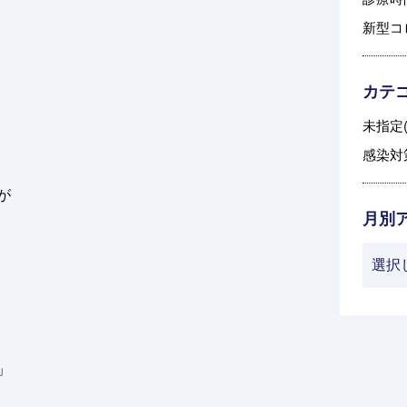
新型コ
カテ
未指定(
感染対策
が
月別
」