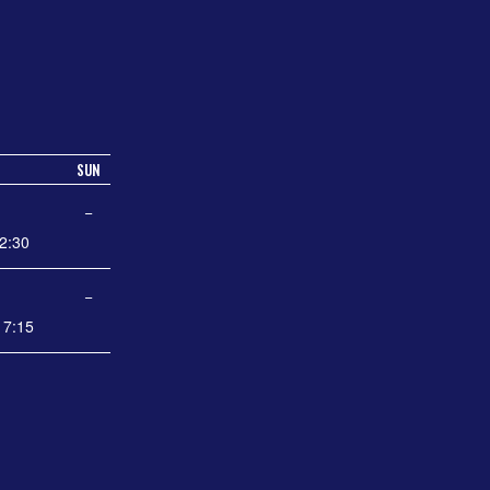
SUN
−
2:30
−
7:15