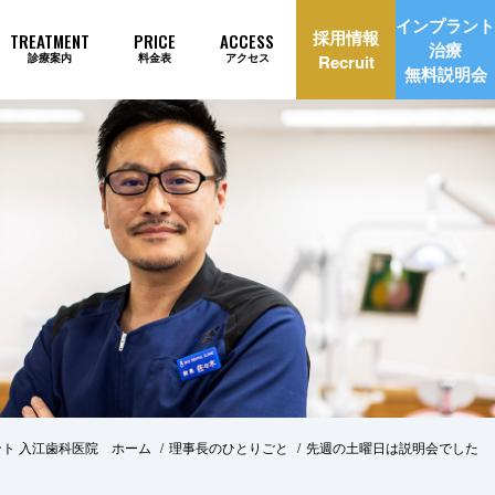
インプラント
採用情報
TREATMENT
PRICE
ACCESS
治療
診療案内
料金表
アクセス
Recruit
無料説明会
理由
インプラント治療自動見積もり
ト 入江歯科医院 ホーム
理事長のひとりごと
先週の土曜日は説明会でした
美治療
矯正歯科