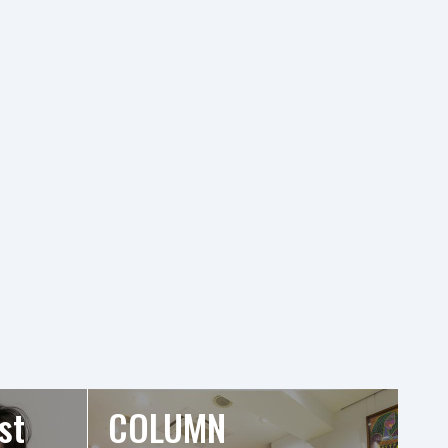
st
COLUMN