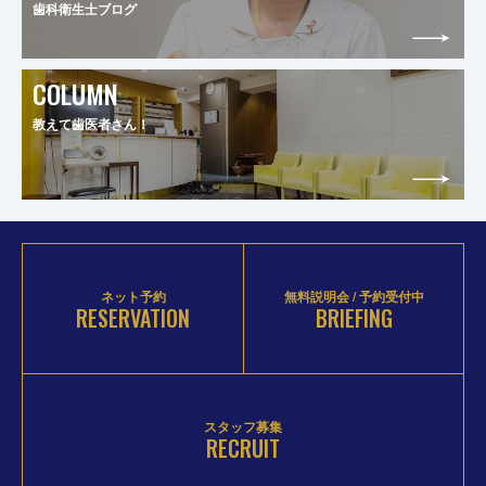
歯科衛生士ブログ
COLUMN
教えて歯医者さん！
ネット予約
無料説明会 / 予約受付中
RESERVATION
BRIEFING
スタッフ募集
RECRUIT