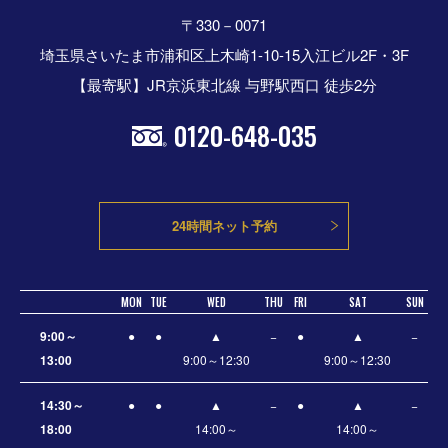
〒330－0071
埼玉県さいたま市浦和区上木崎1-10-15入江ビル2F・3F
【最寄駅】JR京浜東北線 与野駅西口 徒歩2分
0120-648-035
24時間ネット予約
MON
TUE
WED
THU
FRI
SAT
SUN
9:00～
●
●
▲
−
●
▲
−
13:00
9:00～12:30
9:00～12:30
14:30～
●
●
▲
−
●
▲
−
18:00
14:00～
14:00～