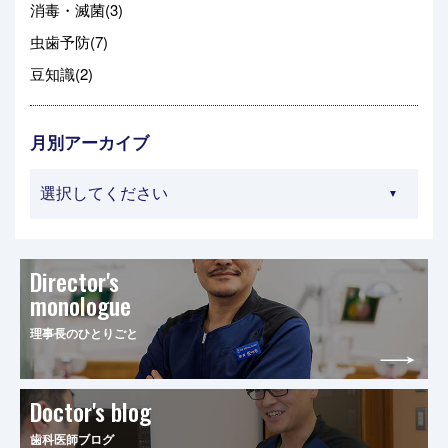
消毒・滅菌(3)
虫歯予防(7)
豆知識(2)
月別アーカイブ
Director's
monologue
理事長のひとりごと
Doctor's blog
歯科医師ブログ