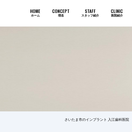
HOME
CONCEPT
STAFF
CLINIC
ホーム
理念
スタッフ紹介
医院紹介
当院のインプラントが選ばれ続ける
さいたま市のインプラント 入江歯科医院
歯周病
審