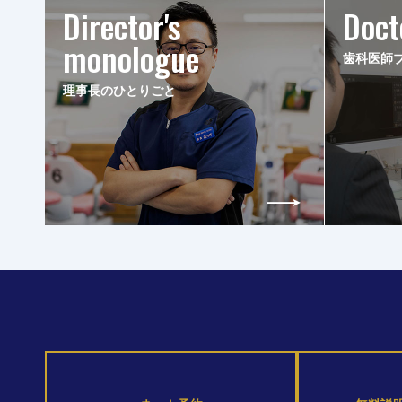
Director's
Doct
monologue
歯科医師
理事長のひとりごと