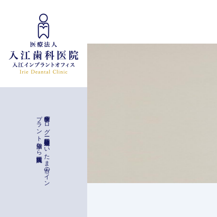
インプラント治療
入江歯科医院
歯科衛生士ブ
ロ
グ
ー
与野駅徒歩二分
埼玉県さ
い
た
ま
市の
イ
ン
プ
ラ
ン
ト
治療な
ら
一般治療