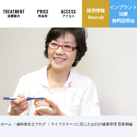
インプラント
採用情報
TREATMENT
PRICE
ACCESS
治療
診療案内
料金表
アクセス
Recruit
無料説明会
理由
インプラント治療自動見積もり
 ホーム
歯科衛生士ブログ
ライフステージに応じたお口の健康管理 思春期編
美治療
矯正歯科