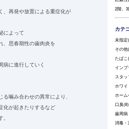
2階、
く、再発や放置による重症化が
カテ
泌によって
未指定(
れ、思春期性の歯肉炎を
その他(
たばこ(
周病に進行していく
インプラ
スタッフ
ホワイ
ホーム
じる噛み合わせの異常により、
口臭(8)
症化が起きたりするなど
歯周病・
す。
消毒・滅