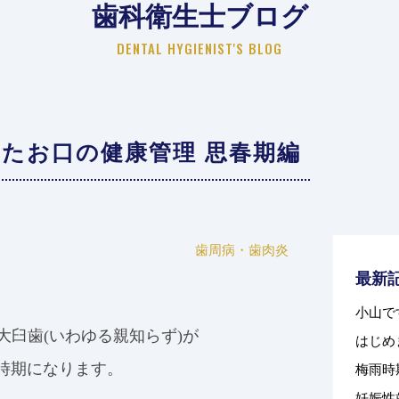
歯科衛生士ブログ
DENTAL HYGIENIST'S BLOG
たお口の健康管理 思春期編
歯周病・歯肉炎
最新
小山で
大臼歯
(
いわゆる親知らず
)
が
はじめ
梅雨時
時期になります。
妊娠性