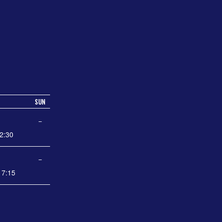
SUN
−
2:30
−
7:15