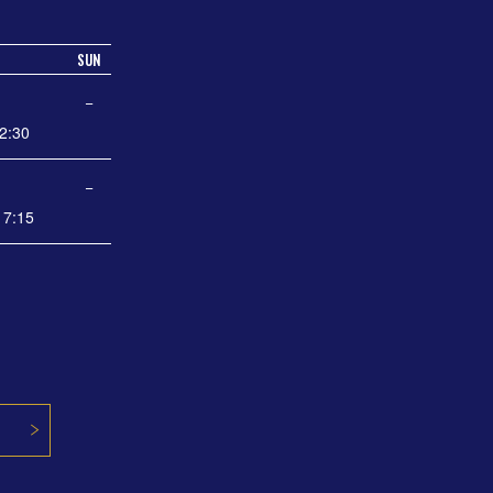
SUN
−
2:30
−
7:15