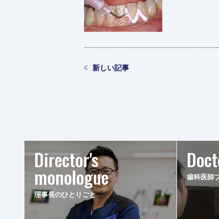
新しい記事
Director's
Doct
monologue
歯科医師
理事長のひとりごと