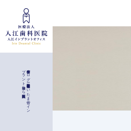
インプラント治療
入江歯科医院
歯科衛生士ブ
ロ
グ
ー
与野駅徒歩二分
埼玉県さ
い
た
ま
市の
イ
ン
プ
ラ
ン
ト
治療な
ら
一般治療