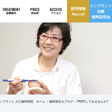
インプラント
採用情報
TREATMENT
PRICE
ACCESS
治療
診療案内
料金表
アクセス
Recruit
無料説明会
理由
インプラント治療自動見積もり
ンプラント 入江歯科医院 ホーム
歯科衛生士ブログ
PMTCしてみませんか?
美治療
矯正歯科