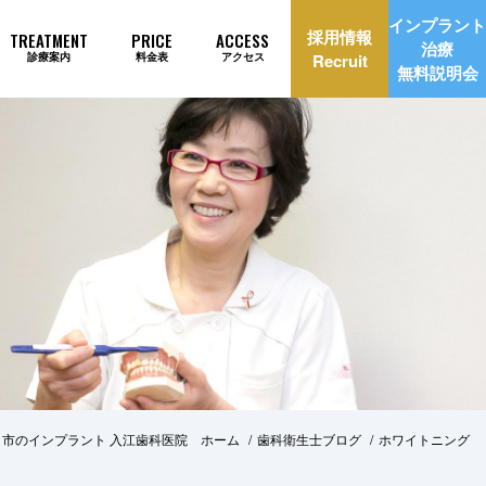
インプラント
採用情報
TREATMENT
PRICE
ACCESS
治療
診療案内
料金表
アクセス
Recruit
無料説明会
理由
インプラント治療自動見積もり
ま市のインプラント 入江歯科医院 ホーム
歯科衛生士ブログ
ホワイトニング
美治療
矯正歯科