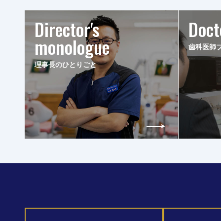
Director's
Doct
monologue
歯科医師
理事長のひとりごと