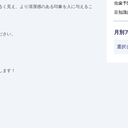
虫歯予防
るく見え、より清潔感のある印象を人に与えるこ
豆知識(
月別
ださい。
します！