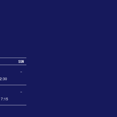
SUN
−
2:30
−
7:15