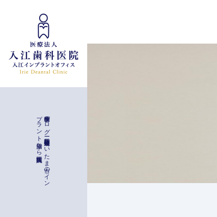
インプラント治療
入江歯科医院
歯科衛生士ブ
ロ
グ
ー
与野駅徒歩二分
埼玉県さ
い
た
ま
市の
イ
ン
プ
ラ
ン
ト
治療な
ら
一般治療