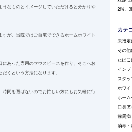
ようなものとイメージしていただけると分かりや
2階、
カテ
ますが、当院ではご自宅でできるホームホワイト
未指定(
その他(
たばこ(
口にあった専用のマウスピースを作り、そこへお
インプラ
ただくという方法になります。
スタッフ
ホワイ
、時間を選ばないのでお忙しい方にもお気軽に行
ホーム
口臭(8)
歯周病・
消毒・滅