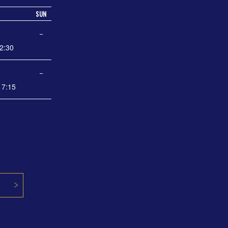
SUN
−
2:30
−
7:15