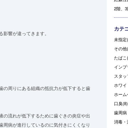
2階、
カテ
る影響が違ってきます。
未指定(
その他(
たばこ(
インプラ
スタッフ
ホワイ
歯の周りにある組織の抵抗力が低下すると歯
ホーム
口臭(8)
歯周病・
液の流れが低下するために歯ぐきの炎症や出
消毒・滅
歯周病が進行しているのに気付きにくくなり