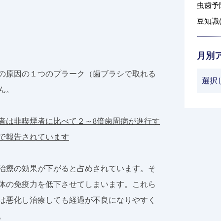
虫歯予防
豆知識(
月別
の原因の１つのプラーク（歯ブラシで取れる
ん。
者は非喫煙者に比べて２～
8
倍歯周病が進行す
で報告されています
治療の効果が下がると占めされています。そ
体の免疫力を低下させてしまいます。これら
は悪化し治療しても経過が不良になりやすく
。