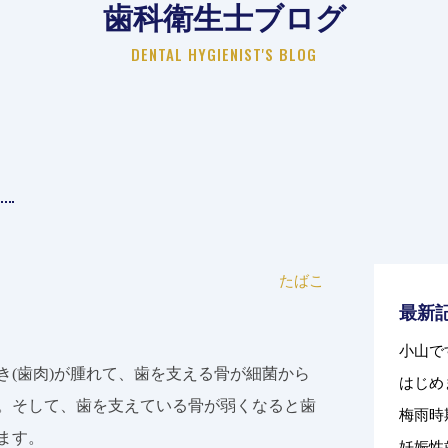
歯科衛生士ブログ
DENTAL HYGIENIST'S BLOG
ト
たばこ
最新
小山で
き
(
歯肉
)
が腫れて、歯を支える骨が細菌から
はじめ
。そして、歯を支えている骨が弱くなると歯
梅雨時
ます。
妊娠性