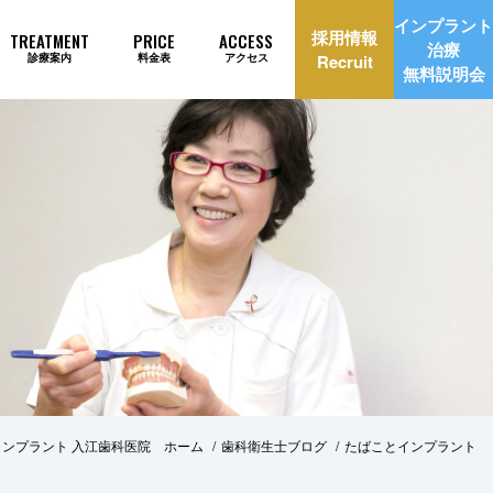
インプラント
採用情報
TREATMENT
PRICE
ACCESS
治療
診療案内
料金表
アクセス
Recruit
無料説明会
理由
インプラント治療自動見積もり
ンプラント 入江歯科医院 ホーム
歯科衛生士ブログ
たばことインプラント
美治療
矯正歯科