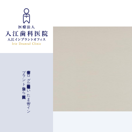
インプラント治療
入江歯科医院
歯科衛生士ブ
ロ
グ
ー
与野駅徒歩二分
埼玉県さ
い
た
ま
市の
イ
ン
プ
ラ
ン
ト
治療な
ら
一般治療