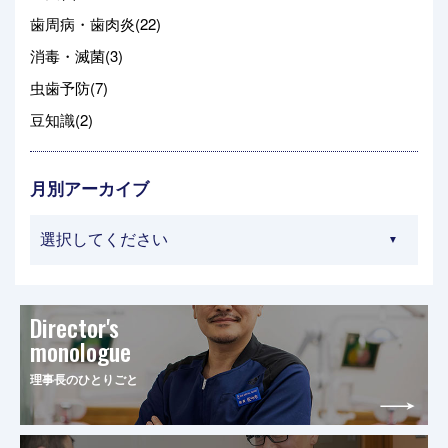
歯周病・歯肉炎(22)
消毒・滅菌(3)
虫歯予防(7)
豆知識(2)
月別アーカイブ
Director's
monologue
理事長のひとりごと